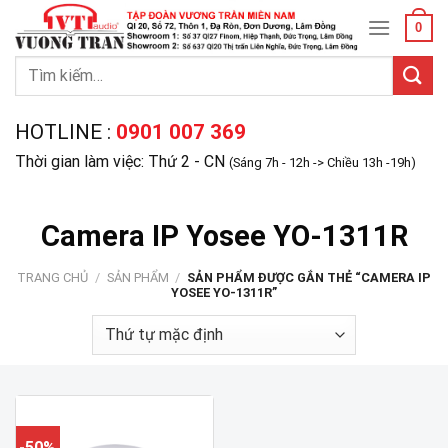
Skip
0
to
content
Tìm
kiếm:
HOTLINE :
0901 007 369
Thời gian làm việc: Thứ 2 - CN
(Sáng 7h - 12h -> Chiều 13h -19h)
Camera IP Yosee YO-1311R
TRANG CHỦ
/
SẢN PHẨM
/
SẢN PHẨM ĐƯỢC GẮN THẺ “CAMERA IP
YOSEE YO-1311R”
-50%