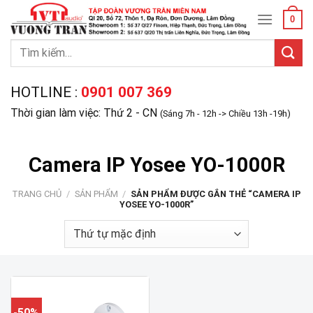
Skip
0
to
content
Tìm
kiếm:
HOTLINE :
0901 007 369
Thời gian làm việc: Thứ 2 - CN
(Sáng 7h - 12h -> Chiều 13h -19h)
Camera IP Yosee YO-1000R
TRANG CHỦ
/
SẢN PHẨM
/
SẢN PHẨM ĐƯỢC GẮN THẺ “CAMERA IP
YOSEE YO-1000R”
-50%