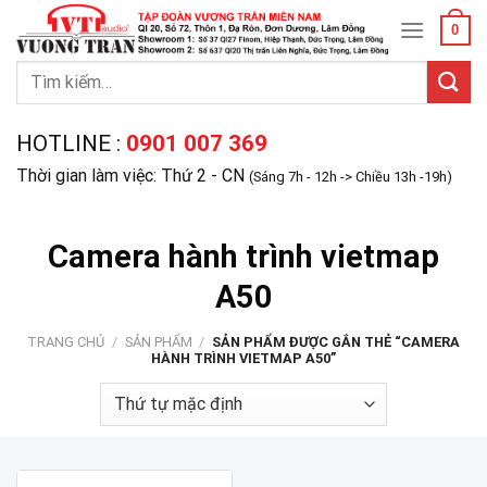
Skip
0
to
content
Tìm
kiếm:
HOTLINE :
0901 007 369
Thời gian làm việc: Thứ 2 - CN
(Sáng 7h - 12h -> Chiều 13h -19h)
Camera hành trình vietmap
A50
TRANG CHỦ
/
SẢN PHẨM
/
SẢN PHẨM ĐƯỢC GẮN THẺ “CAMERA
HÀNH TRÌNH VIETMAP A50”