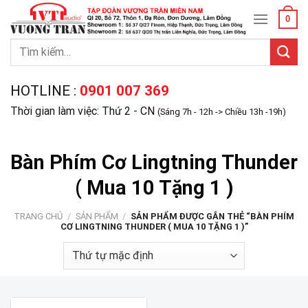
Skip
0
to
content
Tìm
kiếm:
HOTLINE :
0901 007 369
Thời gian làm việc: Thứ 2 - CN
(Sáng 7h - 12h -> Chiều 13h -19h)
Bàn Phím Cơ Lingtning Thunder
( Mua 10 Tặng 1 )
TRANG CHỦ
/
SẢN PHẨM
/
SẢN PHẨM ĐƯỢC GẮN THẺ “BÀN PHÍM
CƠ LINGTNING THUNDER ( MUA 10 TẶNG 1 )”