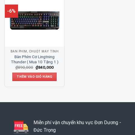
-6%
BÀN PHÍM, CHUỘT MÁY TÍNH
Bàn Phím Cơ Lingtning
Thunder ( Mua 10 Tặng 1 )
₫
890,000
₫
840,000
THÊM VÀO GIỎ HÀNG
Miễn phí vận chuyển khu vực Đơn Dương -
Đức Trọng