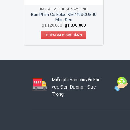
BÀN PHÍM, CHUỘT MÁY TÍNH
Bàn Phím Cơ Eblue KM749SGUS-IU
Màu Đen
₫
1,120,000
₫
1,070,000
THÊM VÀO GIỎ HÀNG
Miễn phí vận chuyển khu
vực Đơn Dương - Đức
Trọng