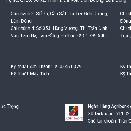
Trụ sở: Ql 20, Số 72, Thôn 1, Đạ Ròn, Đơn Dương, Lâm Đồng
Chi nhánh 3: Số 75, Cầu Sắt, Tu Tra, Đơn Dương,
Chi n
Lâm Đồng
Đồng
Chi nhánh 4: Số 353, Hùng Vương, Thị Trấn Đinh
Chi n
Văn, Lâm Hà, Lâm Đồng Hotline: 0961.789.640
Trọn
Kỹ thuật Âm Thanh : 09.0345.0379
Kỹ t
Kỹ thuật Máy Tính :
Kỹ th
Đức Trọng
Ngân Hàng Agribank c
Số tài khoản: 611 02
Chủ tài khoản: Trần