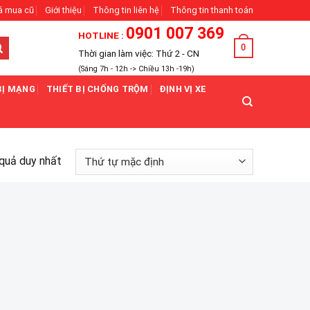
á mua cũ
Giới thiệu
Thông tin liên hệ
Thông tin thanh toán
0901 007 369
HOTLINE :
0
Thời gian làm việc: Thứ 2 - CN
(Sáng 7h - 12h -> Chiều 13h -19h)
BỊ MẠNG
THIẾT BỊ CHỐNG TRỘM
ĐỊNH VỊ XE
 quả duy nhất