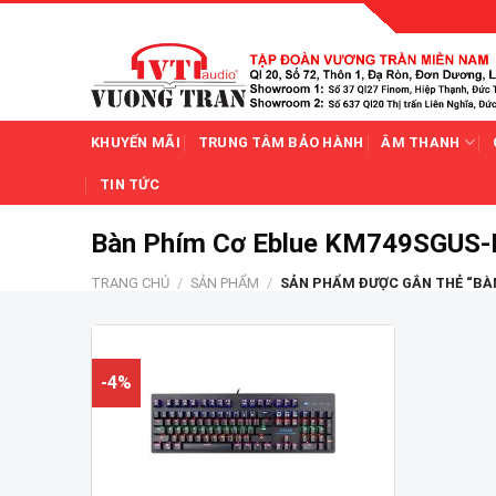
Skip
to
content
KHUYẾN MÃI
TRUNG TÂM BẢO HÀNH
ÂM THANH
TIN TỨC
Bàn Phím Cơ Eblue KM749SGUS-
TRANG CHỦ
/
SẢN PHẨM
/
SẢN PHẨM ĐƯỢC GẮN THẺ “BÀN
-4%