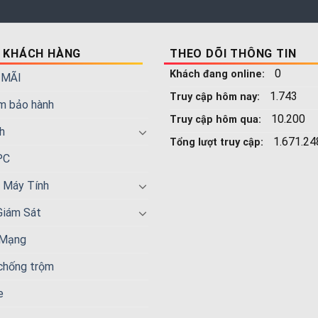
 KHÁCH HÀNG
THEO DÕI THÔNG TIN
0
Khách đang online:
 MÃI
1.743
Truy cập hôm nay:
m bảo hành
10.200
Truy cập hôm qua:
h
1.671.24
Tổng lượt truy cập:
PC
n Máy Tính
Giám Sát
 Mạng
 chống trộm
e