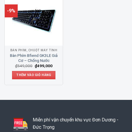
-9%
BÀN PHÍM, CHUỘT MÁY TÍNH
Bàn Phím Bfiend GK3LE Giả
Cơ – Chống Nước
₫
549,000
₫
499,000
THÊM VÀO GIỎ HÀNG
Miễn phí vận chuyển khu vực Đơn Dương -
Đức Trọng