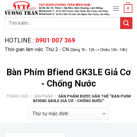
Skip
0
to
content
Tìm
kiếm:
HOTLINE :
0901 007 369
Thời gian làm việc: Thứ 2 - CN
(Sáng 7h - 12h -> Chiều 13h -19h)
Bàn Phím Bfiend GK3LE Giả Cơ
- Chống Nước
TRANG CHỦ
/
SẢN PHẨM
/
SẢN PHẨM ĐƯỢC GẮN THẺ “BÀN PHÍM
BFIEND GK3LE GIẢ CƠ - CHỐNG NƯỚC”